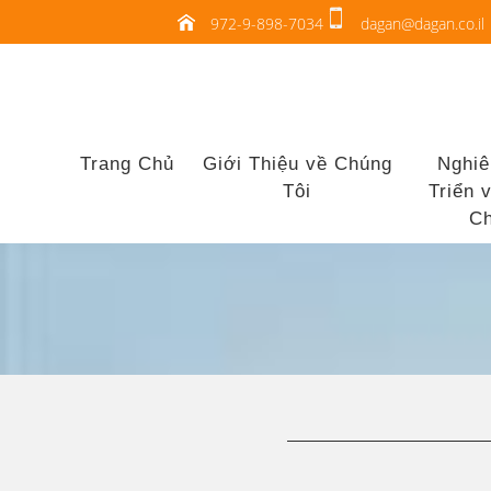
972-9-898-7034
dagan@dagan.co.il
Trang Chủ
Giới Thiệu về Chúng
Nghiê
Tôi
Triển 
Ch