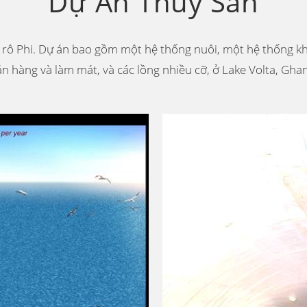
Dự Án Thủy Sản
á rô Phi. Dự án bao gồm một hệ thống nuôi, một hệ thống khé
n hàng và làm mát, và các lồng nhiều cỡ, ở Lake Volta, Gha