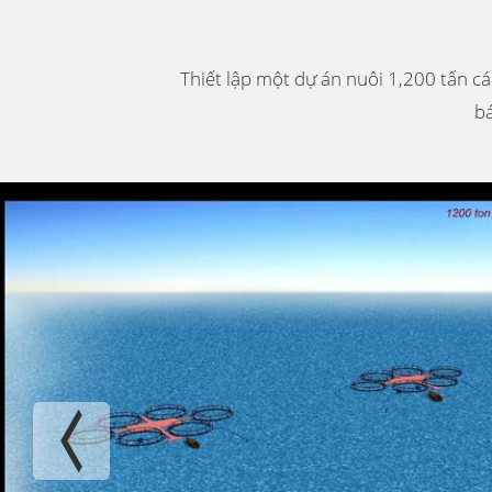
Thiết lập một dự án nuôi 1,200 tấn c
bá