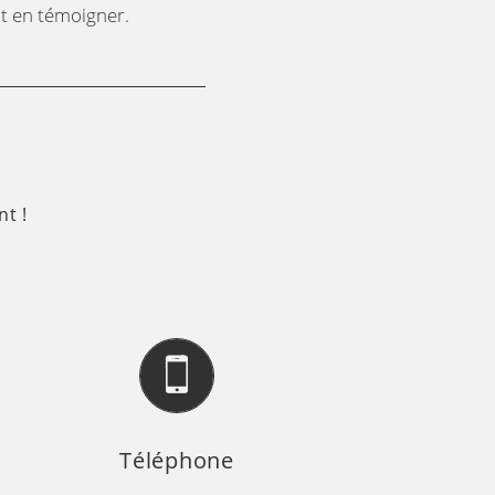
nt en témoigner.
t !
Téléphone