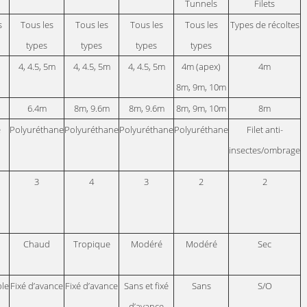
Tunnels
Filets
s
Tous les
Tous les
Tous les
Tous les
Types de récoltes
types
types
types
types
4, 4.5, 5m
4, 4.5, 5m
4, 4.5, 5m
4m (apex)
4m
8m, 9m, 10m
6.4m
8m, 9.6m
8m, 9.6m
8m, 9m, 10m
8m
e
Polyuréthane
Polyuréthane
Polyuréthane
Polyuréthane
Filet anti-
insectes/ombrage
3
4
3
2
2
Chaud
Tropique
Modéré
Modéré
Sec
le
Fixé d’avance
Fixé d’avance
Sans et fixé
Sans
S/O
d’avance