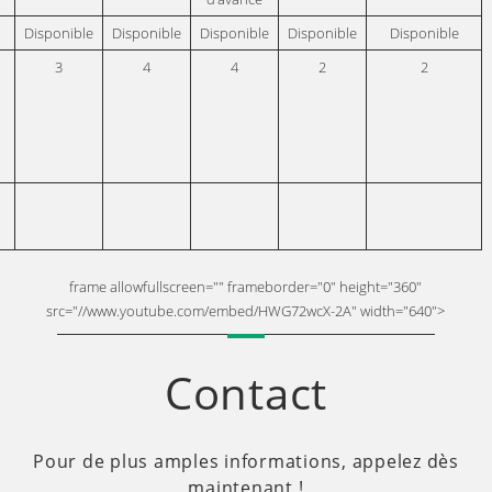
Disponible
Disponible
Disponible
Disponible
Disponible
3
4
4
2
2
frame allowfullscreen="" frameborder="0" height="360"
src="//www.youtube.com/embed/HWG72wcX-2A" width="640">
Contact
Pour de plus amples informations, appelez dès
maintenant !