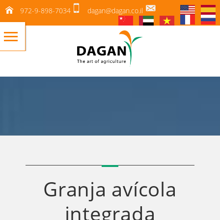
972-9-898-7034
dagan@dagan.co.il
Granja avícola
integrada