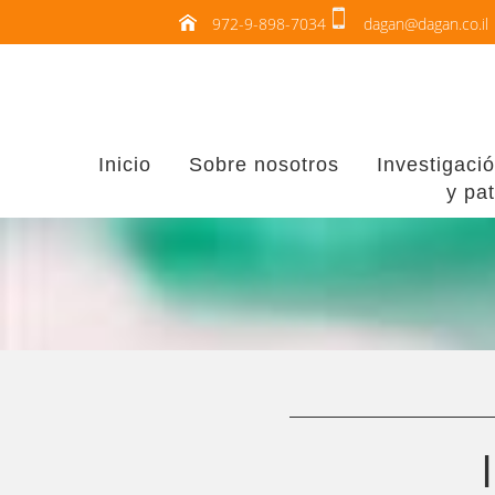
972-9-898-7034
dagan@dagan.co.il
Inicio
Sobre nosotros
Investigació
y pa