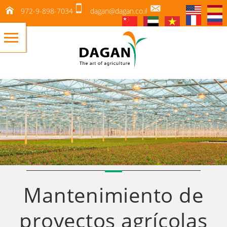
972-9-898-7034
dagan@dagan.co.il
Mantenimiento de
proyectos agrícolas