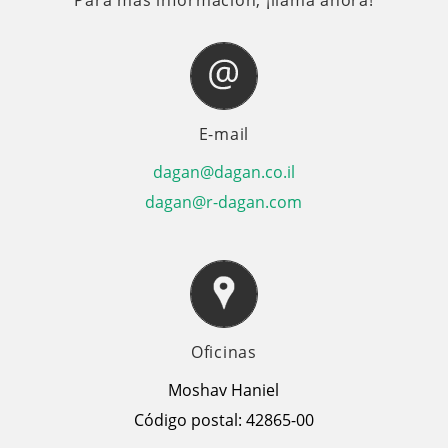
Para más información, ¡llama ahora!
E-mail
dagan@dagan.co.il
dagan@r-dagan.com
Oficinas
Moshav Haniel
Código postal: 42865-00