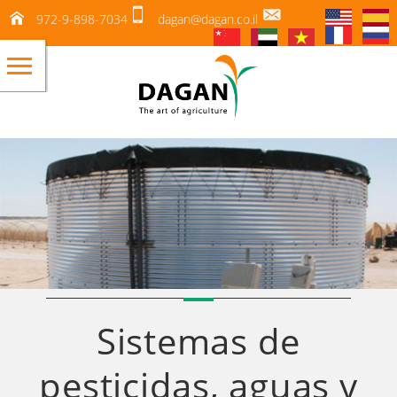
972-9-898-7034
dagan@dagan.co.il
Sistemas de
pesticidas, aguas y