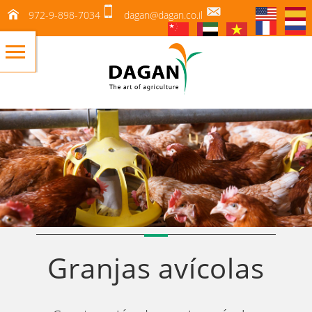
972-9-898-7034
dagan@dagan.co.il
Granjas avícolas